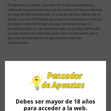
El deporte es mi pasión. Llevo más de 10 años pronosticando y
analizando las previas de todos los encuentros ATP que se disputan
a lo largo de toda la temporada. En cada uno de ellos intento dar mi
opinión y aportar información que pueda ser interesante en caso de
que alguien quiera llevar algo en juego. Desde que empecé a
pronosticar, todos los han terminado todos en positivo. Mi filosofía
es la de analizar muy detenidamente todos los encuentros, por lo
que suelo recomendar pocas apuestas pero muy bien
seleccionadas.
Artículos Relacionados
Debes ser mayor de 18 años
para acceder a la web.