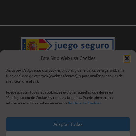
Este Sitio Web usa Cookies
Pensador de Apuestas
usa cookies propias y de terceros para garantizar la
funcionalidad de esta web (cookies técnicas), y para analítica (cookies de
medición o análisis).
Puede aceptar todas las cookies, seleccionar aquellas que desee en
“Configuración de Cookies” y rechazarlas todas. Puede obtener más
información sobre cookies en nuestra
Política de Cookies
Aceptar Todas