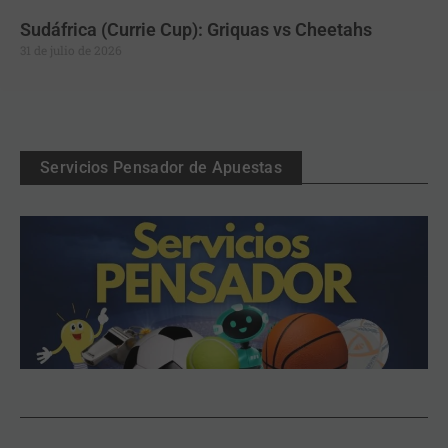
Sudáfrica (Currie Cup): Griquas vs Cheetahs
31 de julio de 2026
Servicios Pensador de Apuestas