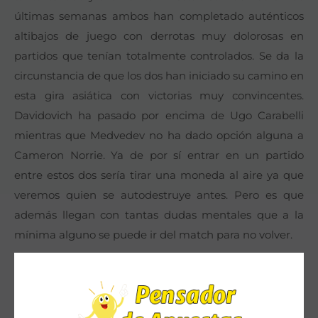
últimas semanas ambos han completado auténticos
altibajos de juego con derrotas muy dolorosas en
partidos que tenían totalmente controlados. Se da la
circunstancia de que los dos han iniciado su camino en
esta gira asiática con victorias muy convincentes.
Davidovich ha pasado por encima de Ugo Carabelli
mientras que Medvedev no ha dado opción alguna a
Cameron Norrie. Ya de por sí entrar en un partido
entre estos dos sería tirar una moneda al aire ya que
veremos quien se autodestruye antes. Pero es que
además llegan con tantas dudas mentales que a la
mínima alguno se puede ir del match para no volver.
DE MIÑAUR VS RINDERKNECH
Partido que no debería tener ningún tipo de historia.