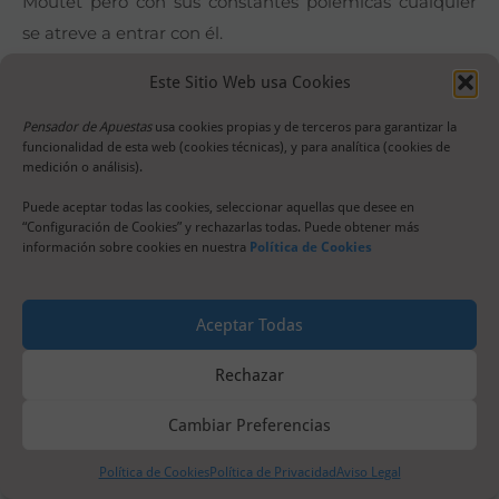
Moutet pero con sus constantes polémicas cualquier
se atreve a entrar con él.
Este Sitio Web usa Cookies
THOMPSON VS NISHIKORI
Pensador de Apuestas
usa cookies propias y de terceros para garantizar la
Después de casi dos años marcados por las constantes
funcionalidad de esta web (cookies técnicas), y para analítica (cookies de
medición o análisis).
lesiones Kei Nishikori volverá a competir a nivel ATP. El
japonés quiso que su vuelta a las pistas fuera
Puede aceptar todas las cookies, seleccionar aquellas que desee en
“Configuración de Cookies” y rechazarlas todas. Puede obtener más
progresiva y por ello anteriormente ha disputado tres
información sobre cookies en nuestra
Política de Cookies
torneos Challenger en el que en el primero de ellos se
llevó el título. Las sensaciones que ha dejado han sido
Aceptar Todas
muy superiores a las esperadas pero ahora tendrá que
confirmarlo en una cita de mucha más entidad. Su
Rechazar
primer rival será el australiano Jordan Thompson, un
Cambiar Preferencias
tenista que no descansa nunca ya que viene de
encadenar 6 semanas consecutivas de gira sobre
Política de Cookies
Política de Privacidad
Aviso Legal
césped y que ahora pasará del césped al hard sin dejar