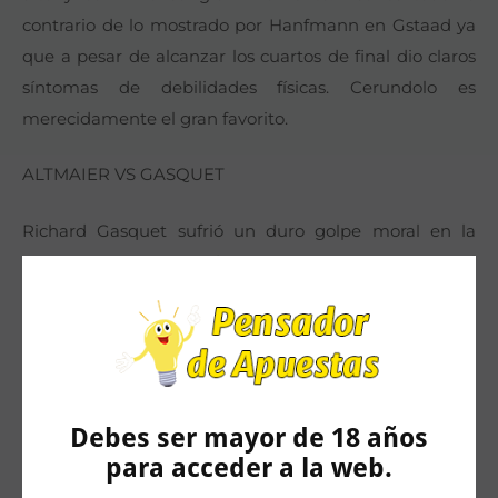
contrario de lo mostrado por Hanfmann en Gstaad ya
que a pesar de alcanzar los cuartos de final dio claros
síntomas de debilidades físicas. Cerundolo es
merecidamente el gran favorito.
ALTMAIER VS GASQUET
Richard Gasquet sufrió un duro golpe moral en la
Copa Hopman. Jugando en casa parecía que sería el
líder de su país tras derrotar a Holger Rune. Pero en el
partido decisivo ante el suizo Riedi perdió de forma
incomprensible cuando lo tenía todo a su alcance y
con ello su país quedó sin acceder a la final. Este tipo
de competiciones suponen un gran desgaste físico
Debes ser mayor de 18 años
pero sobre todo mental y con las carencias que tiene el
para acceder a la web.
veterano tenista galo habrá que ver en que estado