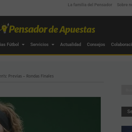
La familia del Pensador
Sobre n
ias Fútbol
Servicios
Actualidad
Consejos
Colaborac
n’s: Previas – Rondas Finales
S