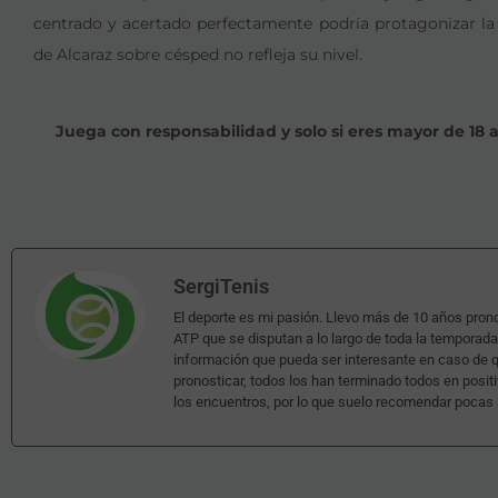
centrado y acertado perfectamente podría protagonizar la
de Alcaraz sobre césped no refleja su nivel.
Juega con responsabilidad y solo si eres mayor de 18 
SergiTenis
El deporte es mi pasión. Llevo más de 10 años pron
ATP que se disputan a lo largo de toda la temporada.
información que pueda ser interesante en caso de q
pronosticar, todos los han terminado todos en positi
los encuentros, por lo que suelo recomendar pocas