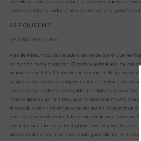
cuando las cosas no funcionan y si Zverev vuelve a mostr
perfectamente se podría cruzar. El alemán es el gran favori
ATP QUEEN’S
DE MIÑAUR VS RUNE
Alex de Miñaur nos ha llevado a un verde por el que hemos
de partido hacía presagiar. El tenista australiano ha vuel
avanzado por 6-4 y 2-1 con break de ventaja. Hasta ese marc
ya que no había cedido ninguna bola de rotura. Pero en vis
partido encarrilado se ha relajado. Y si algo no puedes ha
ha sido asistido por el fisio y que no estaba ni mucho men
el parcial. A partir de ahí en el tercer set en los primeros 
pero ha pasado de tener 2 bolas de break para tener un 5-
situación habrían acusado el golpe mental pero el austral
adaptada al césped y ha terminado ganando por 6-4. Ahora 