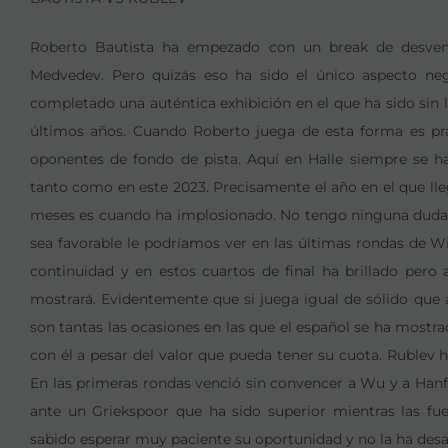
Roberto Bautista ha empezado con un break de desventa
Medvedev. Pero quizás eso ha sido el único aspecto neg
completado una auténtica exhibición en el que ha sido sin 
últimos años. Cuando Roberto juega de esta forma es prá
oponentes de fondo de pista. Aquí en Halle siempre se 
tanto como en este 2023. Precisamente el año en el que ll
meses es cuando ha implosionado. No tengo ninguna duda q
sea favorable le podríamos ver en las últimas rondas de W
continuidad y en estos cuartos de final ha brillado pero
mostrará. Evidentemente que si juega igual de sólido que
son tantas las ocasiones en las que el español se ha mostra
con él a pesar del valor que pueda tener su cuota. Rublev
En las primeras rondas venció sin convencer a Wu y a Han
ante un Griekspoor que ha sido superior mientras las fu
sabido esperar muy paciente su oportunidad y no la ha des