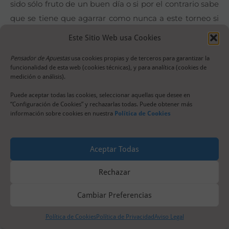
sido sólo fruto de un buen día o si por el contrario sabe
que se tiene que agarrar como nunca a este torneo si
no quiere verse relegado al circuito Challenger o a la
Este Sitio Web usa Cookies
retirada. Ese motivo unido a que Ramos domina el h2h
Pensador de Apuestas
usa cookies propias y de terceros para garantizar la
por un claro 5 a 1 hacen que por muy superior que
funcionalidad de esta web (cookies técnicas), y para analítica (cookies de
haya parecido Munar en los torneos anteriores
medición o análisis).
finalmente no lleve nada en juego.
Puede aceptar todas las cookies, seleccionar aquellas que desee en
“Configuración de Cookies” y rechazarlas todas. Puede obtener más
información sobre cookies en nuestra
Política de Cookies
TIRANTE VS MOUTET
Nunca había pensado que Corentin Moutet ganaría un
Aceptar Todas
encuentro por estar más centrado que su oponente ya
que a excentricidades en la pista nadie gana al tenista
Rechazar
galo. Su debut ante Roberto Carballés tuvo
Cambiar Preferencias
absolutamente de todo. Fue un match caótico,
disputado en plena madrugada chilena, en una pista
Política de Cookies
Política de Privacidad
Aviso Legal
en horribles condiciones y ahí el español se quejó