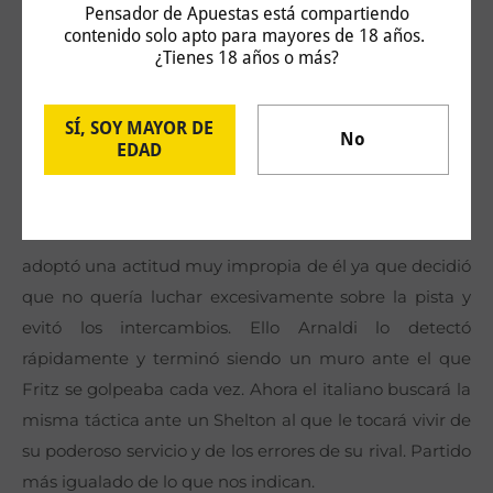
Pensador de Apuestas está compartiendo
set. Con las malas sensaciones que transmitió ahora no
contenido solo apto para mayores de 18 años.
le otorgaría estas cuotas de claro favorito pero si que
¿Tienes 18 años o más?
me quedó muy claro que a diferencia de otros
favoritos Shelton si que viene aquí con las máximas
SÍ, SOY MAYOR DE
No
intenciones. Su siguiente rival será un Matteo Arnaldi
EDAD
que superó en 3 sets a un Taylor Fritz totalmente
irreconocible. El americano
adoptó una actitud muy impropia de él ya que decidió
que no quería luchar excesivamente sobre la pista y
evitó los intercambios. Ello Arnaldi lo detectó
rápidamente y terminó siendo un muro ante el que
Fritz se golpeaba cada vez. Ahora el italiano buscará la
misma táctica ante un Shelton al que le tocará vivir de
su poderoso servicio y de los errores de su rival. Partido
más igualado de lo que nos indican.