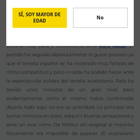
esta cuota tan reducida.
SÍ, SOY MAYOR DE
No
EDAD
DE MIÑAUR VS FILS
Alex de Miñaur ha debutado en Barcelona con una
victoria muy clara y convincente ante
Rafa Nadal
. El
partido ha seguido absolutamente el guion previsto ya
que el tenista español se ha mostrado muy faltado de
ritmo competitivo y poco o nada ha podido hacer ante
la espectacular solidez del tenista australiano. Rafa ha
tenido unos minutos de un gran nivel pero
evidentemente como él mismo había confirmado
dejarlo todo aquí no era su prioridad. Lo principal era
sumar minutos en pista, adquirir buenas sensaciones y
ante un rival como De Miñaur sin exigirse al máximo
físicamente era imposible de superar. El australiano