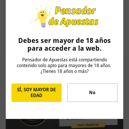
que alguien quiera llevar algo en juego. Desde que empecé a
pronosticar, todos los han terminado todos en positivo. Mi filosofía
es la de analizar muy detenidamente todos los encuentros, por lo
que suelo recomendar pocas apuestas pero muy bien
seleccionadas.
Debes ser mayor de 18 años
para acceder a la web.
Pensador de Apuestas está compartiendo
contenido solo apto para mayores de 18 años.
Artículos Relacionados
¿Tienes 18 años o más?
SÍ, SOY MAYOR DE
No
EDAD