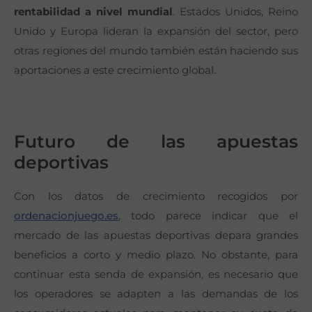
rentabilidad a nivel mundial
. Estados Unidos, Reino
Unido y Europa lideran la expansión del sector, pero
otras regiones del mundo también están haciendo sus
aportaciones a este crecimiento global.
Futuro de las apuestas
deportivas
Con los datos de crecimiento recogidos por
ordenacionjuego.es
, todo parece indicar que el
mercado de las apuestas deportivas depara grandes
beneficios a corto y medio plazo. No obstante, para
continuar esta senda de expansión, es necesario que
los operadores se adapten a las demandas de los