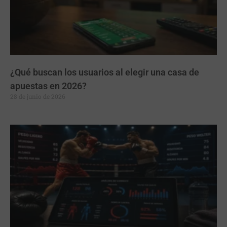
¿Qué buscan los usuarios al elegir una casa de
apuestas en 2026?
28 de junio de 2026