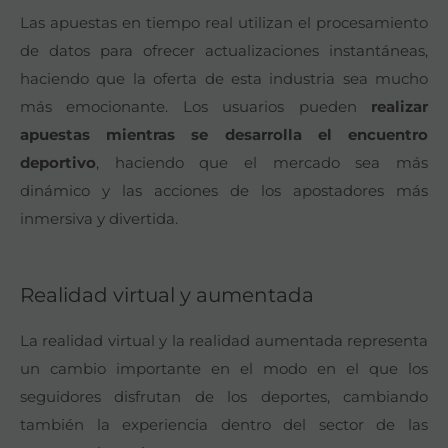
Las apuestas en tiempo real utilizan el procesamiento
de datos para ofrecer actualizaciones instantáneas,
haciendo que la oferta de esta industria sea mucho
más emocionante. Los usuarios pueden
realizar
apuestas mientras se desarrolla el encuentro
deportivo
, haciendo que el mercado sea más
dinámico y las acciones de los apostadores más
inmersiva y divertida.
Realidad virtual y aumentada
La realidad virtual y la realidad aumentada representa
un cambio importante en el modo en el que los
seguidores disfrutan de los deportes, cambiando
también la experiencia dentro del sector de las