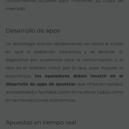
consumidores actuales para mantener su cuota de
mercado.
Desarrollo de apps
La tecnología avanza rápidamente, así como el modo
en que la población interactúa y se divierte. El
dispositivo por excelencia para la comunicación o el
ocio es el teléfono móvil, por lo que, para mejorar la
experiencia,
los operadores deben invertir en el
desarrollo de apps
de apuestas
que ofrezcan calidad,
accesibilidad y facilidad, tanto en la oferta lúdica como
en las transacciones económicas.
Apuestas en tiempo real