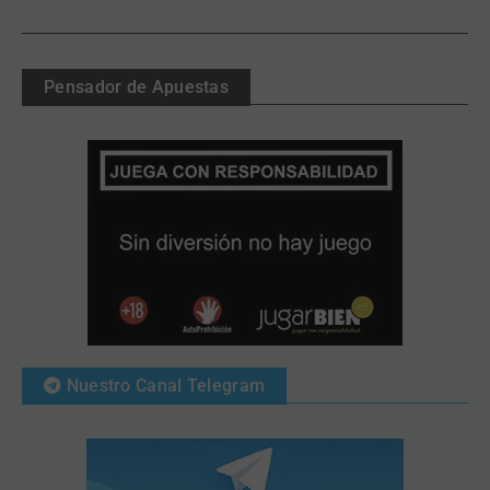
Pensador de Apuestas
Nuestro Canal Telegram