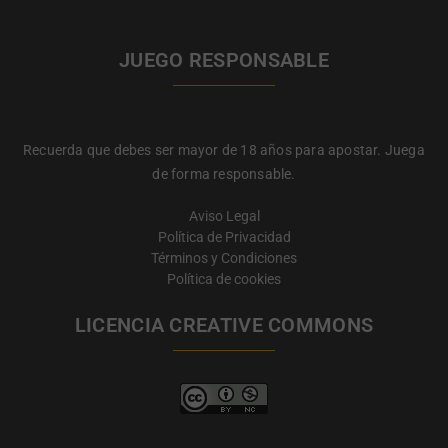
JUEGO RESPONSABLE
Recuerda que debes ser mayor de 18 años para apostar. Juega
de forma responsable.
Aviso Legal
Política de Privacidad
Términos y Condiciones
Política de cookies
LICENCIA CREATIVE COMMONS