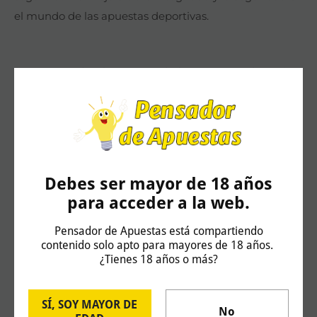
el mundo de las apuestas deportivas.
De este modo, el presente de las apuestas deportivas
está marcado por un fuerte crecimiento, mientras que
su futuro se presenta emocionante y lleno de potencial
gracias a las innovaciones tecnológicas y las
tendencias emergentes. A medida que la sociedad
avanza, es probable que aparezcan nuevas
Debes ser mayor de 18 años
herramientas que mejoren la experiencia de los
para acceder a la web.
usuarios.
Pensador de Apuestas está compartiendo
contenido solo apto para mayores de 18 años.
¿Tienes 18 años o más?
Juega con responsabilidad y solo si eres mayor
de 18 años.
SÍ, SOY MAYOR DE
No