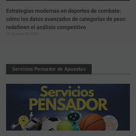
Estrategias modernas en deportes de combate:
cómo los datos avanzados de categorías de peso
redefinen el análisis competitivo
14 de junio de 2026
Servicios Pensador de Apuestas