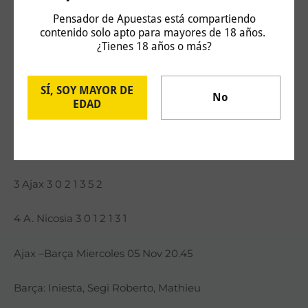
muestran la actitud del Camp Nou pese a la derrota. El
Pensador de Apuestas está compartiendo
P.S.G. puede cerrar su pase en casa a costa de los
contenido solo apto para mayores de 18 años.
chipriotas.
¿Tienes 18 años o más?
CLASIFICACIÓN P.J. P.G. P.E. P.P. G.F. G.C. PTS.
SÍ, SOY MAYOR DE
No
EDAD
1 PSG 3 2 1 0 5 3 7
2 Barça 3 2 0 1 6 4 6
3 Ajax 3 0 2 1 3 5 2
4 A. Nicosia 3 0 1 2 1 3 1
Ajax –Barça Miercoles 05 Nov 20.45
Barça: Iniesta, Segi Roberto, Mathieu