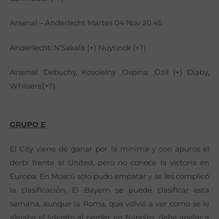
Arsenal – Anderlecht Martes 04 Nov 20.45
Anderlecht: N’Sakala (+) Nuytinck (+?)
Arsenal: Debuchy, Koscielny ,Ospina ,Özil (+) Diaby,
Whilsere(+?)
GRUPO E
El City viene de ganar por la mínima y con apuros el
derbi frente al United, pero no conoce la victoria en
Europa. En Moscú solo pudo empatar y se les complicó
la clasificación. El Bayern se puede clasificar esta
semana, aunque la Roma, que volvió a ver como se le
alejaba el liderato al perder en Nápoles, debe apelar a