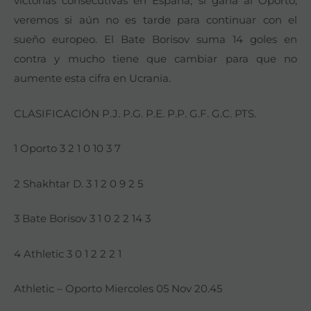
victorias consecutivas en España, si gana al Oporto,
veremos si aún no es tarde para continuar con el
sueño europeo. El Bate Borisov suma 14 goles en
contra y mucho tiene que cambiar para que no
aumente esta cifra en Ucrania.
CLASIFICACIÓN P.J. P.G. P.E. P.P. G.F. G.C. PTS.
1 Oporto 3 2 1 0 10 3 7
2 Shakhtar D. 3 1 2 0 9 2 5
3 Bate Borisov 3 1 0 2 2 14 3
4 Athletic 3 0 1 2 2 2 1
Athletic – Oporto Miercoles 05 Nov 20.45