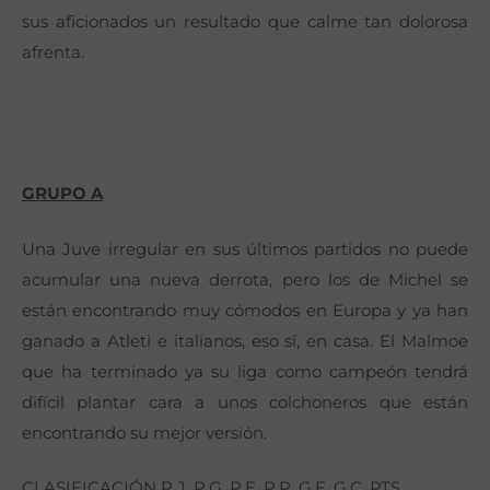
sus aficionados un resultado que calme tan dolorosa
afrenta.
GRUPO A
Una Juve irregular en sus últimos partidos no puede
acumular una nueva derrota, pero los de Michel se
están encontrando muy cómodos en Europa y ya han
ganado a Atleti e italianos, eso sí, en casa. El Malmoe
que ha terminado ya su liga como campeón tendrá
difícil plantar cara a unos colchoneros que están
encontrando su mejor versión.
CLASIFICACIÓN P.J. P.G. P.E. P.P. G.F. G.C. PTS.