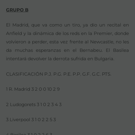
GRUPO B
El Madrid, que va como un tiro, ya dio un recital en
Anfield y la dinámica de los reds en la Premier, donde
volvieron a perder, esta vez frente al Newcastle, no les
da muchas esperanzas en el Bernabeu. El Basilea
intentará devolver la derrota sufrida en Bulgaria.
CLASIFICACIÓN P.J. P.G. P.E. P.P. G.F. G.C. PTS.
1 R. Madrid 3 2 0 0 10 2 9
2 Ludogorets 3 1 0 2 3 4 3
3 Liverpool 3 1 0 2 2 5 3
4 Basilea 3 1 0 2 2 6 3