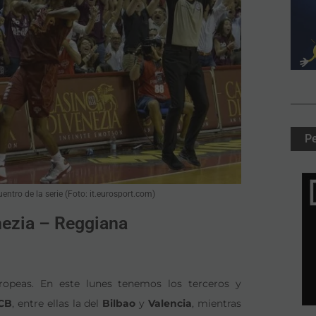
P
ntro de la serie (Foto: it.eurosport.com)
nezia – Reggiana
ropeas. En este lunes tenemos los terceros y
CB
, entre ellas la del
Bilbao
y
Valencia
, mientras