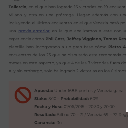
Taliercio
, en el que han logrado 16 victorias en 19 encuentr
Milano y otra en una prórroga. Llegan además con un
incluyendo el último encuentro en el que Venezia pasó p
una
previa anterior
en la que analizamos a este conjunt
experiencia cómo
Phil Goss, Jeffrey Viggiano, Tomas Res
plantilla han incorporado a un gran base cómo
Pietro Ar
encuentros de los 23 que ha disputado esta temporada cóm
meses en este aspecto, ya que 4 de las 7 victorias fuera de
A, y sin embargo, solo ha logrado 2 victorias en los últimos 
Apuesta:
Under 168.5 puntos y Venezia gana –
Stake:
3/10 –
Probabilidad:
60%
Fecha y Hora:
01/06/2015 – 20:30 y 20:00
Resultado:
Bilbao 70 – 71 / Venezia 69 – 72 Reg
Ganancia:
-3u