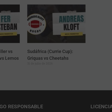
ller vs
Sudáfrica (Currie Cup):
a vs Lemos
Griquas vs Cheetahs
31 de julio de 2026
GO RESPONSABLE
LICENCI