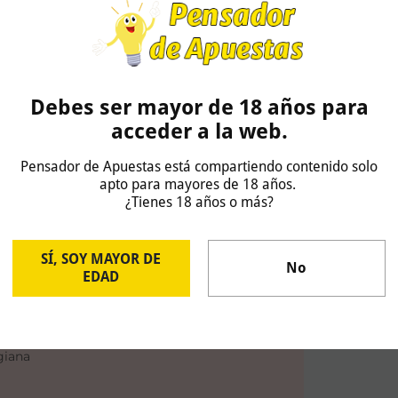
os, cediendo solo tres derrotas, una de ellas ante
a
racha de 10 victorias
seguidas cómo locales,
or encima del Reggiana. Cómo ya comentamos en
o, Venezia cuenta con jugadores de calidad y
Debes ser mayor de 18 años para
s
y
Hrvoje Peric
, pero no contentos con esta gran
acceder a la web.
adori.
Su rival, Reggiana, tan solo ha ganado 7
Pensador de Apuestas está compartiendo contenido solo
o visitante y ha bajado su nivel en los últimos
apto para mayores de 18 años.
 casa llegaron en los 5 primeros partidos de Lega
¿Tienes 18 años o más?
10 encuentros lejos de casa.
SÍ, SOY MAYOR DE
No
EDAD
Cuota:
1.93 (Bet365)
giana