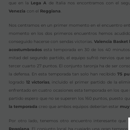
que en la
Lega A
de Italia nos encontramos con el segu
Venezia
con el
Reggiana
.
Nos centramos en un primer momento en el encuentro en
momento en los dos primeros encuentros hemos acudido a 
conseguido hacerse con sendas victorias.
Valencia Basket 
acostumbrados
esta temporada en 30 de los 40 minutos d
mitad del segundo partido, el equipo sufrió nervios que se 
tercer cuarto 27 puntos. El conjunto taronja ha de ser co
la defensa. En esta temporada tan solo han recibido
75 pu
logrado
12 victorias
, incluido el primer partido de la elim
enfrentado en cuatro ocasiones esta temporada en los que
partido espero que no se superen los 160 puntos, puesto qu
la temporada
creo que ambos equipos deberían estar
muy 
Por otro lado, tenemos otro encuentro interesante que 
Reggiana
. El conjunto local ha cuajado una gran tempor