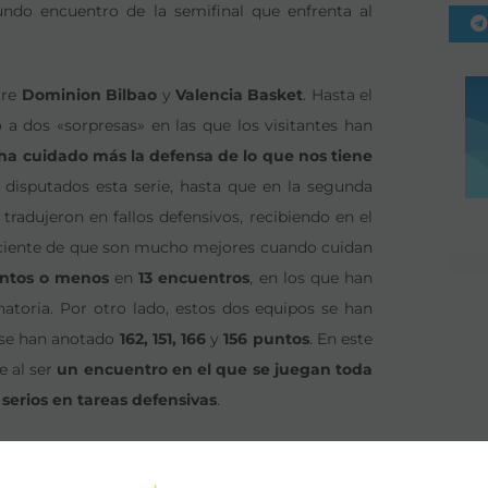
ndo encuentro de la semifinal que enfrenta al
tre
Dominion Bilbao
y
Valencia Basket
. Hasta el
dos «sorpresas» en las que los visitantes han
ha cuidado más la defensa de lo que nos tiene
isputados esta serie, hasta que en la segunda
tradujeron en fallos defensivos, recibiendo en el
nsciente de que son mucho mejores cuando cuidan
ntos o menos
en
13 encuentros
, en los que han
inatoria. Por otro lado, estos dos equipos se han
 se han anotado
162, 151, 166
y
156 puntos
. En este
e al ser
un encuentro en el que se juegan toda
serios en tareas defensivas
.
enfrenta al
Reyer Venezia
con el
Pallacanestro
ada, sobre todo jugando en su cancha,
Palasport