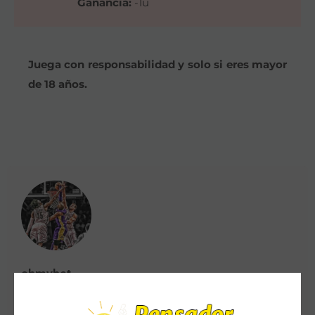
Ganancia:
-1u
Juega con responsabilidad y solo si eres mayor
de 18 años.
ohmybet
Apasionado del Basket. Me gusta analizar y pronosticar. Lo hago en
https://www.pensadordeapuestas.com || Contacto: