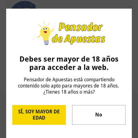
Pensador de Apuestas
Pronósticos deportivos desde el año 2010. Yield del 15% en más de
2000 apuestas. Colaborador de Radio Marca.
Debes ser mayor de 18 años
para acceder a la web.
Pensador de Apuestas está compartiendo
contenido solo apto para mayores de 18 años.
¿Tienes 18 años o más?
Artículos Relacionados
SÍ, SOY MAYOR DE
No
EDAD