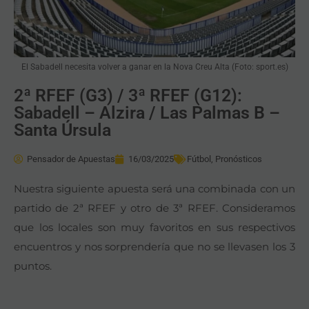
El Sabadell necesita volver a ganar en la Nova Creu Alta (Foto: sport.es)
2ª RFEF (G3) / 3ª RFEF (G12):
Sabadell – Alzira / Las Palmas B –
Santa Úrsula
Pensador de Apuestas
16/03/2025
Fútbol
,
Pronósticos
Nuestra siguiente apuesta será una combinada con un
partido de 2ª RFEF y otro de 3ª RFEF. Consideramos
que los locales son muy favoritos en sus respectivos
encuentros y nos sorprendería que no se llevasen los 3
puntos.