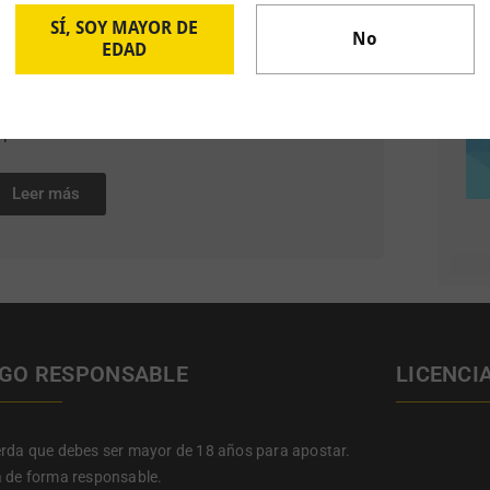
SÍ, SOY MAYOR DE
No
oy os contamos la historia de Billy Walters,
EDAD
ien usó el criterio de Kelly y modelos
redictivos para dominar las apuestas
eportivas durante décadas.
Leer más
GO RESPONSABLE
LICENCI
rda que debes ser mayor de 18 años para apostar.
 de forma responsable.