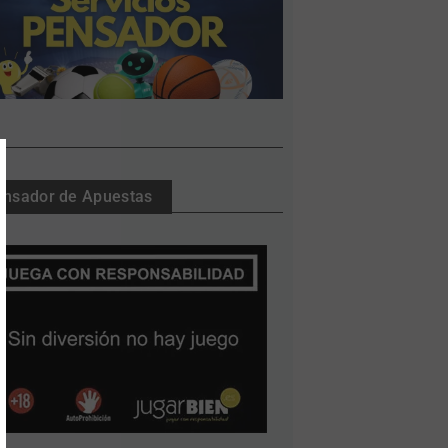
ensador de Apuestas