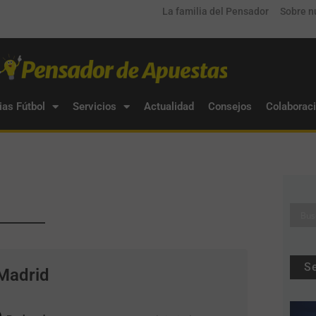
La familia del Pensador
Sobre n
ias Fútbol
Servicios
Actualidad
Consejos
Colaborac
Se
 Madrid