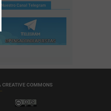
Nuestro Canal Telegram
A CREATIVE COMMONS