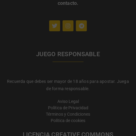
contacto
.
JUEGO RESPONSABLE
Recuerda que debes ser mayor de 18 años para apostar. Juega
de forma responsable.
Aviso Legal
Política de Privacidad
Términos y Condiciones
Política de cookies
LICENCIA CREATIVE COMMONS