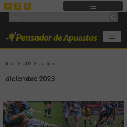
Inicio
2023
diciembre
diciembre 2023