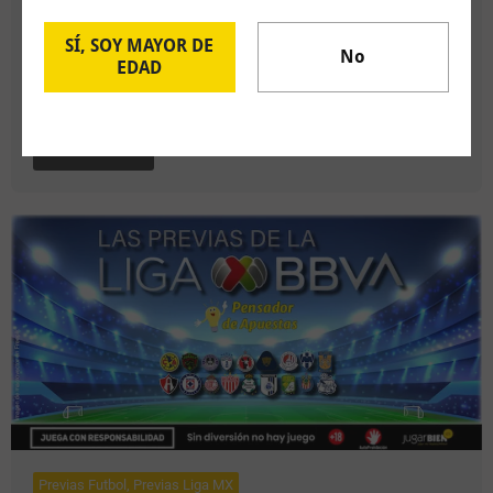
Fecha y Hora:
17/12/2023 – 18:00
Resultado:
Barça 82 – 62 Baskonia
SÍ, SOY MAYOR DE
No
Ganancia:
-1u
EDAD
Leer más
Previas Futbol
,
Previas Liga MX