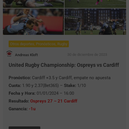
Otros deportes
,
Pronósticos
,
Rugby
30 de diciembre de 2023
Andreas Kloft
United Rugby Championship: Ospreys vs Cardiff
Pronóstico:
Cardiff +3.5 y Cardiff, empate no apuesta
Cuota:
1.90 y 2.37(Bet365) –
Stake:
1/10
Fecha y Hora:
01/01/2024 – 16:00
Resultado:
Ospreys 27 – 21 Cardiff
Ganancia:
-1u