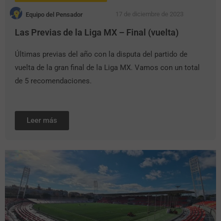
17 de diciembre de 2023
Equipo del Pensador
Las Previas de la Liga MX – Final (vuelta)
Últimas previas del año con la disputa del partido de
vuelta de la gran final de la Liga MX. Vamos con un total
de 5 recomendaciones.
Leer más