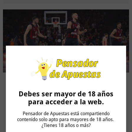
Baloncesto
,
Pronósticos
Debes ser mayor de 18 años
17 de diciembre de 2023
Brabender
para acceder a la web.
Liga Endesa: Barça – Baskonia
Pensador de Apuestas está compartiendo
Pronóstico:
Baskonia +8.0
contenido solo apto para mayores de 18 años.
Cuota:
1.80 (Marathonbet) –
Stake:
1/10
¿Tienes 18 años o más?