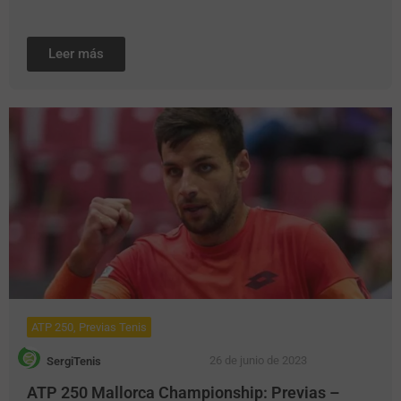
Leer más
ATP 250
,
Previas Tenis
26 de junio de 2023
SergiTenis
ATP 250 Mallorca Championship: Previas –