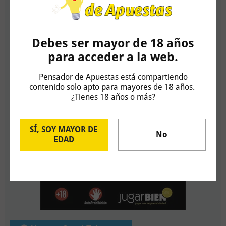
Debes ser mayor de 18 años
para acceder a la web.
Pensador de Apuestas está compartiendo
contenido solo apto para mayores de 18 años.
Pensador de Apuestas
¿Tienes 18 años o más?
SÍ, SOY MAYOR DE
No
EDAD