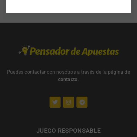
Puedes contactar con nosotros a través de la página de
contacto
.
JUEGO RESPONSABLE