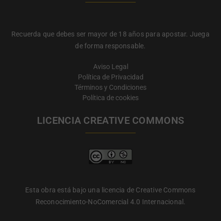
Recuerda que debes ser mayor de 18 años para apostar. Juega
de forma responsable.
Aviso Legal
Política de Privacidad
Términos y Condiciones
Política de cookies
LICENCIA CREATIVE COMMONS
Esta obra está bajo una licencia de Creative Commons
Reconocimiento-NoComercial 4.0 Internacional.