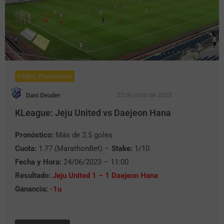
Fútbol
,
Pronósticos
22 de junio de 2023
Dani Deuder
KLeague: Jeju United vs Daejeon Hana
Pronóstico:
Más de 2.5 goles
Cuota:
1.77 (MarathonBet) –
Stake:
1/10
Fecha y Hora:
24/06/2023 – 11:00
Resultado:
Jeju United 1 – 1 Daejeon Hana
Ganancia:
-1u