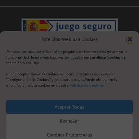
Este Sitio Web usa Cookies
Pensador de Apuestas
usa cookies propias y de terceros para garantizar la
funcionalidad de esta web (cookies técnicas), y para analítica (cookies de
medición o análisis).
Puede aceptar todas las cookies, seleccionar aquellas que desee en
“Configuración de Cookies” y rechazarlas todas. Puede obtener más
información sobre cookies en nuestra
Política de Cookies
Aceptar Todas
Rechazar
Cambiar Preferencias