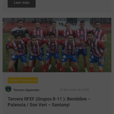
Leer más
Fútbol
,
Pronósticos
19 de marzo de 2022
Tercera Apuestas
Tercera RFEF (Grupos 8-11 ): Bembibre –
Palencia / Son Veri – Santanyi