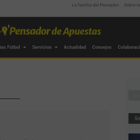
La familia del Pensador
Sobre n
ias Fútbol
Servicios
Actualidad
Consejos
Colaborac
Se