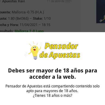
Apuestas Xavi
11 de abril de 2021
puesta:
Mallorca -0.75 (H.A.)
uota:
1.80 (Bet365) –
Stake:
1/10
echa y Hora:
11/04/2021 – 18:15
esultado:
Mallorca 2-0 Lugo
anancia:
+0.80u
P
Leer más
Debes ser mayor de 18 años para
acceder a la web.
ters Montecarlo: Ronda 1
Pensador de Apuestas está compartiendo contenido solo
apto para mayores de 18 años.
SergiTenis
11 de abril de 2021
¿Tienes 18 años o más?
ste domingo conoceremos los dos primeros