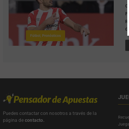
C
F
R
G
Fútbol
,
Pronósticos
JUE
Puedes contactar con nosotros a través de la
Recue
página de
contacto
.
Juega