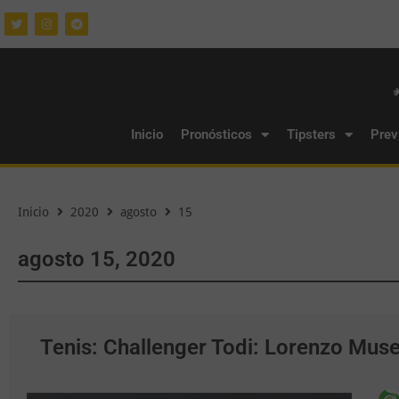
Inicio
Pronósticos
Tipsters
Prev
Inicio
2020
agosto
15
agosto 15, 2020
Tenis: Challenger Todi: Lorenzo Muse