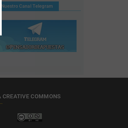
Nuestro Canal Telegram
A CREATIVE COMMONS