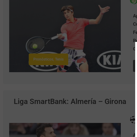
A
C
F
R
G
Pronósticos
,
Tenis
Liga SmartBank: Almería – Girona
A