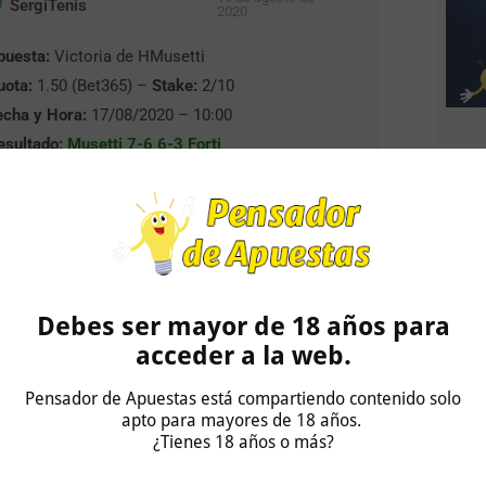
SergiTenis
2020
puesta:
Victoria de HMusetti
uota:
1.50 (Bet365) –
Stake:
2/10
echa y Hora:
17/08/2020 – 10:00
esultado:
Musetti 7-6 6-3 Forti
anancia:
+1,00u
P
Leer más
Debes ser mayor de 18 años para
acceder a la web.
Pensador de Apuestas está compartiendo contenido solo
apto para mayores de 18 años.
15 de agosto de
Apuestas Xavi
2020
¿Tienes 18 años o más?
puesta:
Girona +0.25 (H.A.)