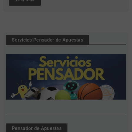
Servicios Pensador de Apuestas
Pensador de Apuestas